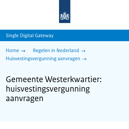
Naar
de
homepage
van
sdg.rijksoverheid.nl
Single Digital Gateway
Home
Regelen in Nederland
Huisvestingsvergunning aanvragen
Gemeente Westerkwartier:
huisvestingsvergunning
aanvragen