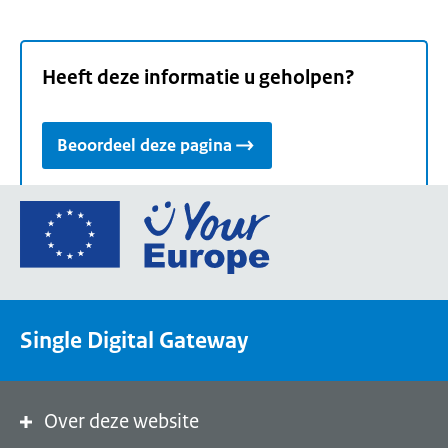
Heeft deze informatie u geholpen?
Beoordeel deze pagina
Ga
naar
de
homepage
van
Single Digital Gateway
Your
Europe,
een
portaal
Over deze website
van