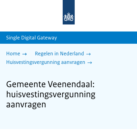
Naar
de
homepage
van
sdg.rijksoverheid.nl
Single Digital Gateway
Home
Regelen in Nederland
Huisvestingsvergunning aanvragen
Gemeente Veenendaal:
huisvestingsvergunning
aanvragen