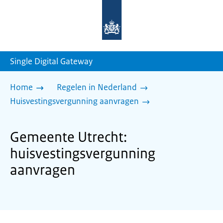
Naar
de
homepage
van
sdg.rijksoverheid.nl
Single Digital Gateway
Home
Regelen in Nederland
Huisvestingsvergunning aanvragen
Gemeente Utrecht:
huisvestingsvergunning
aanvragen