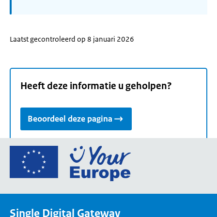
Laatst gecontroleerd op 8 januari 2026
Heeft deze informatie u geholpen?
Beoordeel deze pagina
Ga
naar
de
homepage
van
Single Digital Gateway
Your