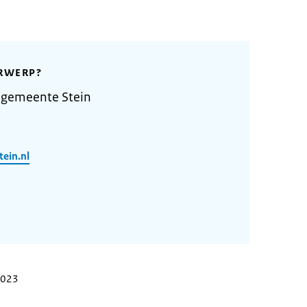
RWERP?
 gemeente Stein
ein.nl
 2023