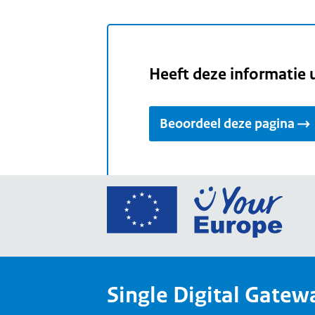
Heeft deze informatie 
Beoordeel deze pagina
Ga
naar
de
home
van
Single Digital Gatew
Your
Europ