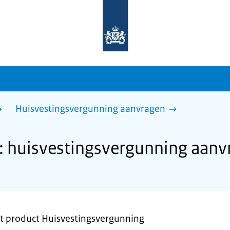
Naar
de
homepage
van
sdg.rijksoverheid.nl
Huisvestingsvergunning aanvragen
: huisvestingsvergunning aanv
et product Huisvestingsvergunning