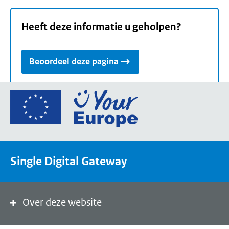
Heeft deze informatie u geholpen?
Beoordeel deze pagina
Ga
naar
de
homepage
van
Single Digital Gateway
Your
Europe,
een
portaal
Over deze website
van
de