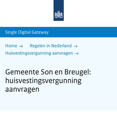
Naar
de
homepage
van
sdg.rijksoverheid.nl
Single Digital Gateway
Home
Regelen in Nederland
Huisvestingsvergunning aanvragen
Gemeente Son en Breugel:
huisvestingsvergunning
aanvragen