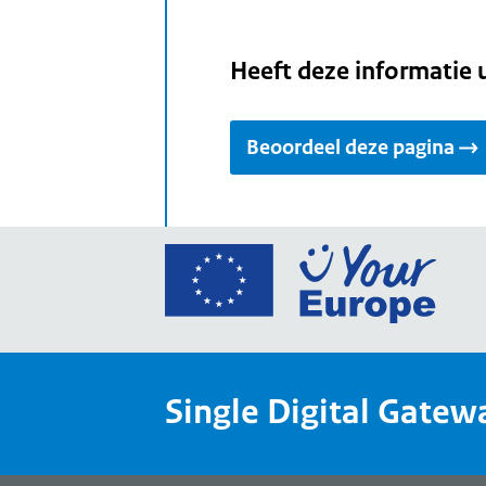
Heeft deze informatie 
Beoordeel deze pagina
Ga
naar
de
home
van
Single Digital Gatew
Your
Europ
een