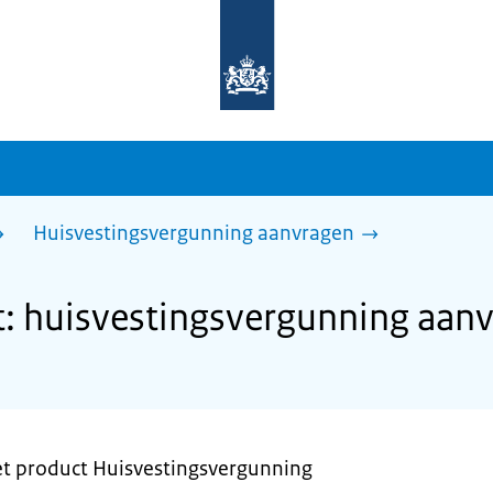
Naar
de
homepage
van
sdg.rijksoverheid.nl
Huisvestingsvergunning aanvragen
: huisvestingsvergunning aan
et product Huisvestingsvergunning