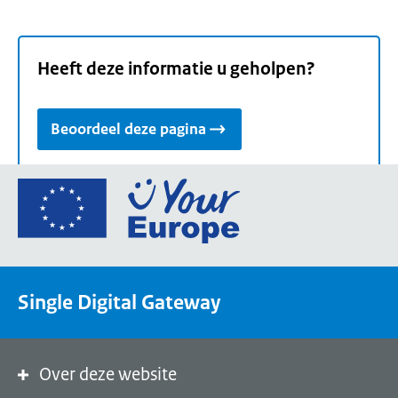
Heeft deze informatie u geholpen?
Beoordeel deze pagina
Ga
naar
de
homepage
van
Single Digital Gateway
Your
Europe,
een
portaal
Over deze website
van