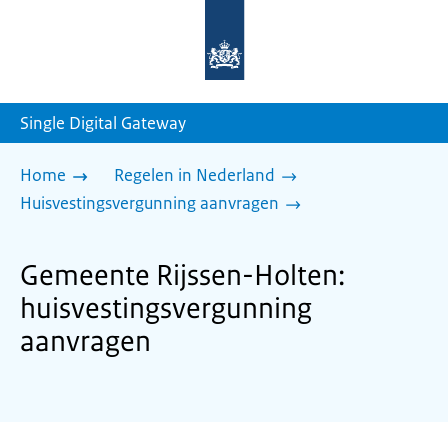
Naar
de
homepage
van
sdg.rijksoverheid.nl
Single Digital Gateway
Home
Regelen in Nederland
Huisvestingsvergunning aanvragen
Gemeente Rijssen-Holten:
huisvestingsvergunning
aanvragen