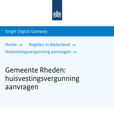
Naar
de
homepage
van
sdg.rijksoverheid.nl
Single Digital Gateway
Home
Regelen in Nederland
Huisvestingsvergunning aanvragen
Gemeente Rheden:
huisvestingsvergunning
aanvragen