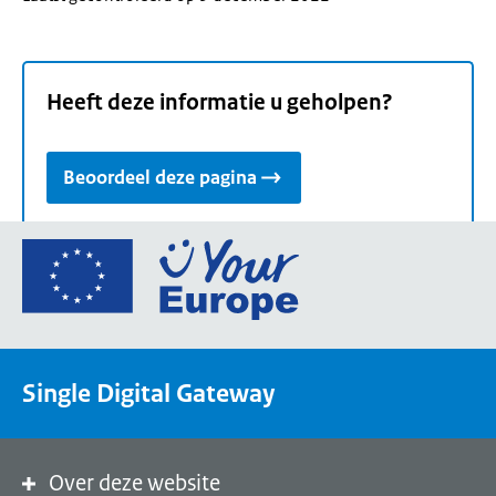
Heeft deze informatie u geholpen?
Beoordeel deze pagina
Ga
naar
de
homepage
van
Single Digital Gateway
Your
Europe,
een
portaal
Over deze website