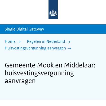
Naar
de
homepage
van
sdg.rijksoverheid.nl
Single Digital Gateway
Home
Regelen in Nederland
Huisvestingsvergunning aanvragen
Gemeente Mook en Middelaar:
huisvestingsvergunning
aanvragen