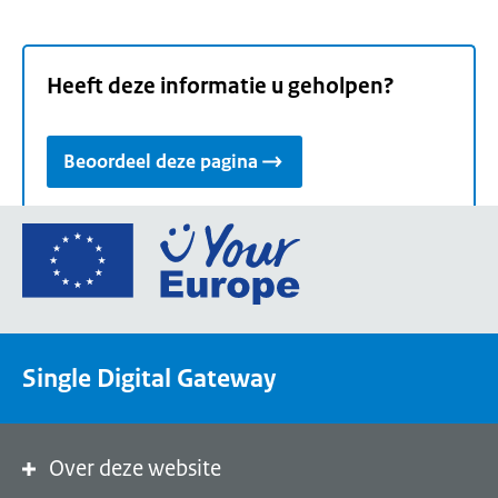
Heeft deze informatie u geholpen?
Beoordeel deze pagina
Ga
naar
de
homepage
van
Single Digital Gateway
Your
Europe,
een
portaal
Over deze website
van