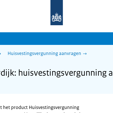
Naar
de
homepage
van
sdg.rijksoverheid.nl
Huisvestingsvergunning aanvragen
ijk: huisvestingsvergunning 
t het product Huisvestingsvergunning