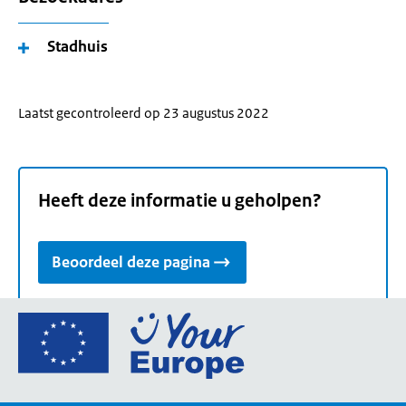
Stadhuis
Laatst gecontroleerd op 23 augustus 2022
Heeft deze informatie u geholpen?
Beoordeel deze pagina
Ga
naar
de
homepage