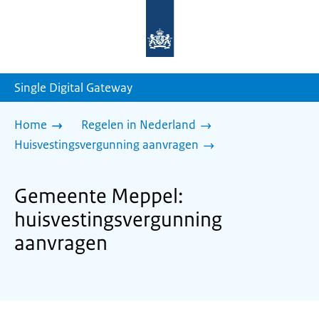
Naar
de
homepage
van
sdg.rijksoverheid.nl
Single Digital Gateway
Home
Regelen in Nederland
Huisvestingsvergunning aanvragen
Gemeente Meppel:
huisvestingsvergunning
aanvragen