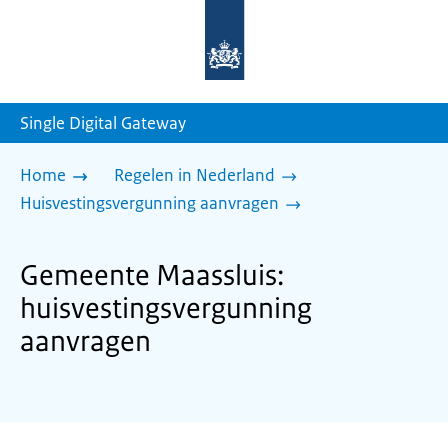
Naar
de
homepage
van
sdg.rijksoverheid.nl
Single Digital Gateway
Home
Regelen in Nederland
Huisvestingsvergunning aanvragen
Gemeente Maassluis:
huisvestingsvergunning
aanvragen