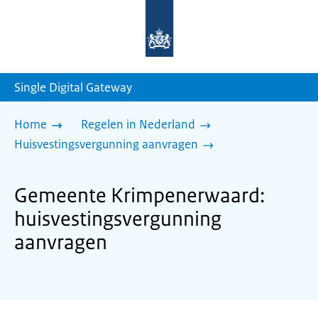
Naar
de
homepage
van
sdg.rijksoverheid.nl
Single Digital Gateway
Home
Regelen in Nederland
Huisvestingsvergunning aanvragen
Gemeente Krimpenerwaard:
huisvestingsvergunning
aanvragen