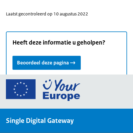
Laatst gecontroleerd op 10 augustus 2022
Heeft deze informatie u geholpen?
Beoordeel deze pagina
Ga
naar
de
homepage
van
Single Digital Gateway
Your
Europe,