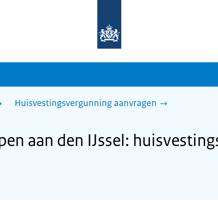
Naar
de
homepage
van
sdg.rijksoverheid.nl
Huisvestingsvergunning aanvragen
n aan den IJssel: huisvestin