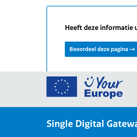
Heeft deze informatie 
Beoordeel deze pagina
Ga
naar
de
home
van
Single Digital Gatew
Your
Europ