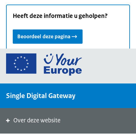
Heeft deze informatie u geholpen?
Beoordeel deze pagina
Ga
naar
de
homepage
van
Single Digital Gateway
Your
Europe,
een
portaal
Over deze website
van
de