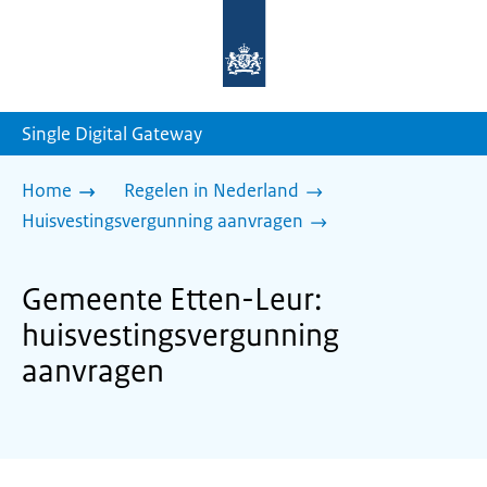
Naar
de
homepage
van
sdg.rijksoverheid.nl
Single Digital Gateway
Home
Regelen in Nederland
Huisvestingsvergunning aanvragen
Gemeente Etten-Leur:
huisvestingsvergunning
aanvragen