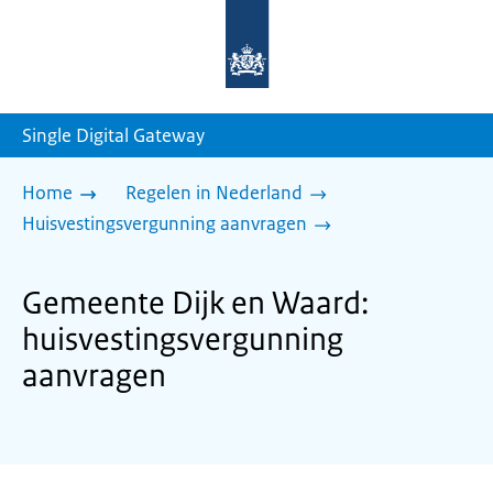
Naar
de
homepage
van
sdg.rijksoverheid.nl
Single Digital Gateway
Home
Regelen in Nederland
Huisvestingsvergunning aanvragen
Gemeente Dijk en Waard:
huisvestingsvergunning
aanvragen