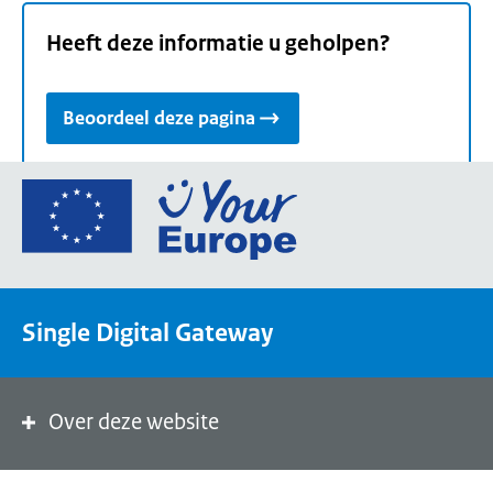
Heeft deze informatie u geholpen?
Beoordeel deze pagina
Ga
naar
de
homepage
van
Single Digital Gateway
Your
Europe,
een
portaal
Over deze website
van
de