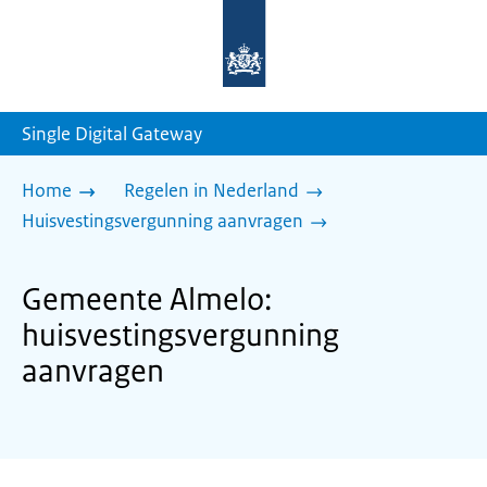
Naar
de
homepage
van
sdg.rijksoverheid.nl
Single Digital Gateway
Home
Regelen in Nederland
Huisvestingsvergunning aanvragen
Gemeente Almelo:
huisvestingsvergunning
aanvragen