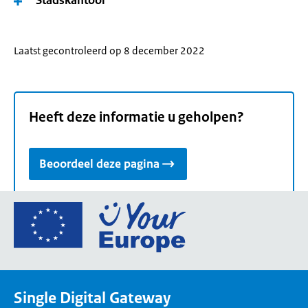
Stadskantoor
Laatst gecontroleerd op 8 december 2022
Heeft deze informatie u geholpen?
Beoordeel deze pagina
Ga
naar
de
homepage
van
Single Digital Gateway
Your