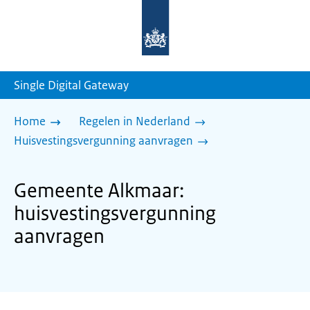
Naar
de
homepage
van
sdg.rijksoverheid.nl
Single Digital Gateway
Home
Regelen in Nederland
Huisvestingsvergunning aanvragen
Gemeente Alkmaar:
huisvestingsvergunning
aanvragen