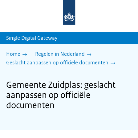
Naar
de
homepage
van
sdg.rijksoverheid.nl
Single Digital Gateway
Home
Regelen in Nederland
Geslacht aanpassen op officiële documenten
Gemeente Zuidplas: geslacht
aanpassen op officiële
documenten