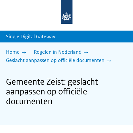
Naar
de
homepage
van
sdg.rijksoverheid.nl
Single Digital Gateway
Home
Regelen in Nederland
Geslacht aanpassen op officiële documenten
Gemeente Zeist: geslacht
aanpassen op officiële
documenten