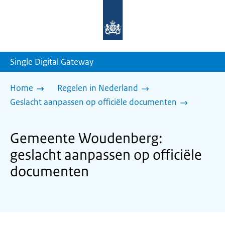
Naar
de
homepage
van
sdg.rijksoverheid.nl
Single Digital Gateway
Home
Regelen in Nederland
Geslacht aanpassen op officiële documenten
Gemeente Woudenberg:
geslacht aanpassen op officiële
documenten