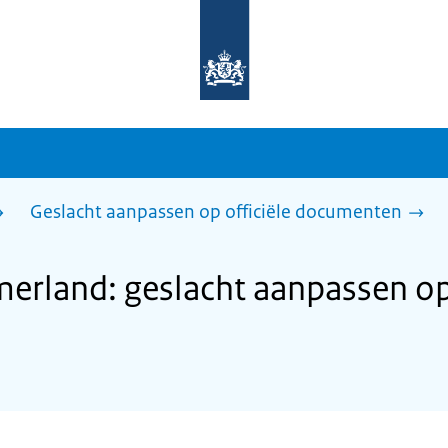
Naar
de
homepage
van
sdg.rijksoverheid.nl
Geslacht aanpassen op officiële documenten
land: geslacht aanpassen op 