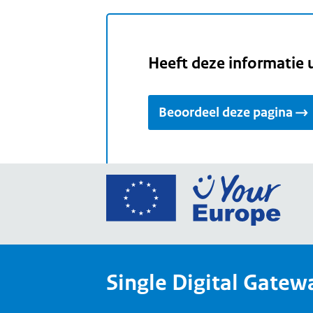
Heeft deze informatie 
Beoordeel deze pagina
Ga
naar
de
home
van
Single Digital Gatew
Your
Europ