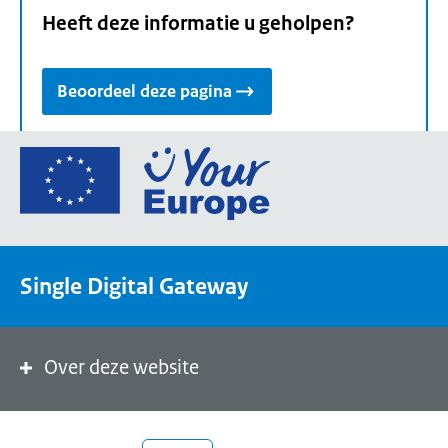
Heeft deze informatie u geholpen?
Beoordeel deze pagina
Ga
naar
de
homepage
van
Single Digital Gateway
Your
Europe,
een
portaal
Over deze website
van
de
Europese