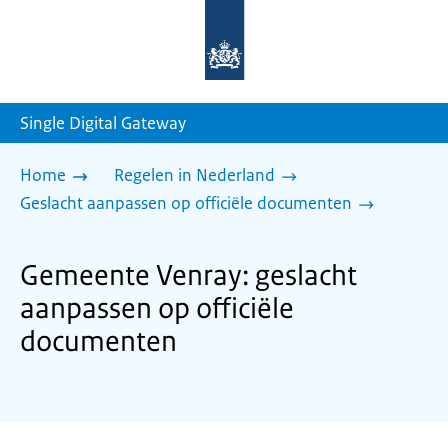
Naar
de
homepage
van
sdg.rijksoverheid.nl
Single Digital Gateway
Home
Regelen in Nederland
Geslacht aanpassen op officiële documenten
Gemeente Venray: geslacht
aanpassen op officiële
documenten