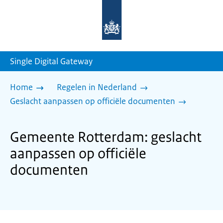
Naar
de
homepage
van
sdg.rijksoverheid.nl
Single Digital Gateway
Home
Regelen in Nederland
Geslacht aanpassen op officiële documenten
Gemeente Rotterdam: geslacht
aanpassen op officiële
documenten