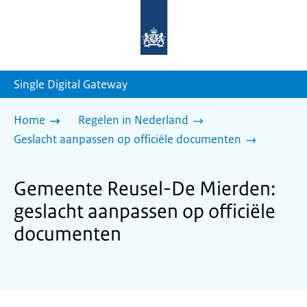
Naar
de
homepage
van
sdg.rijksoverheid.nl
Single Digital Gateway
Home
Regelen in Nederland
Geslacht aanpassen op officiële documenten
Gemeente Reusel-De Mierden:
geslacht aanpassen op officiële
documenten