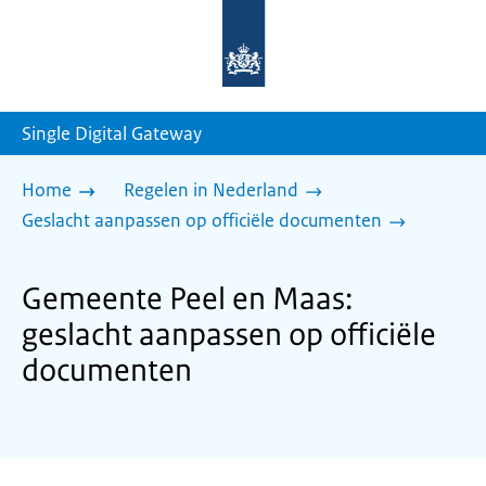
Naar
de
homepage
van
sdg.rijksoverheid.nl
Single Digital Gateway
Home
Regelen in Nederland
Geslacht aanpassen op officiële documenten
Gemeente Peel en Maas:
geslacht aanpassen op officiële
documenten