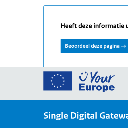
Heeft deze informatie 
Beoordeel deze pagina
Ga
naar
de
home
van
Single Digital Gatew
Your
Europ