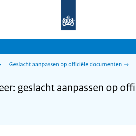
Naar
de
homepage
van
sdg.rijksoverheid.nl
Geslacht aanpassen op officiële documenten
: geslacht aanpassen op offi