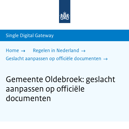
Naar
de
homepage
van
sdg.rijksoverheid.nl
Single Digital Gateway
Home
Regelen in Nederland
Geslacht aanpassen op officiële documenten
Gemeente Oldebroek: geslacht
aanpassen op officiële
documenten