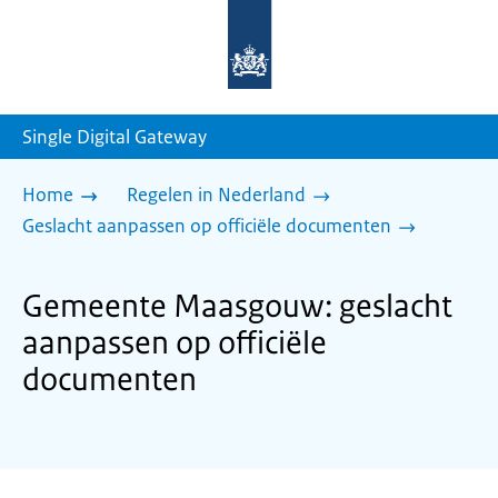
Naar
de
homepage
van
sdg.rijksoverheid.nl
Single Digital Gateway
Home
Regelen in Nederland
Geslacht aanpassen op officiële documenten
Gemeente Maasgouw: geslacht
aanpassen op officiële
documenten