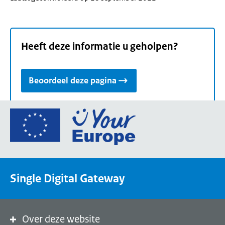
Heeft deze informatie u geholpen?
Beoordeel deze pagina
Ga
naar
de
homepage
van
Single Digital Gateway
Your
Europe,
een
portaal
Over deze website