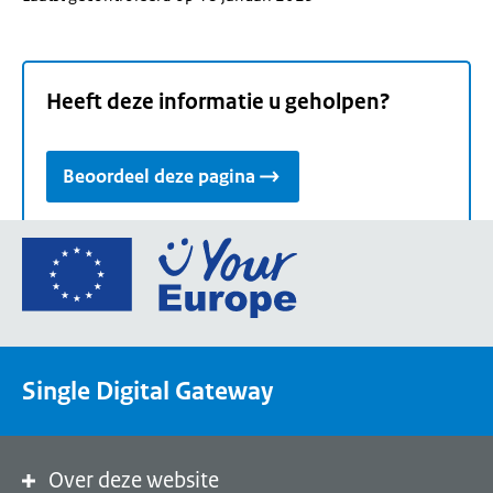
Heeft deze informatie u geholpen?
Beoordeel deze pagina
Ga
naar
de
homepage
van
Single Digital Gateway
Your
Europe,
een
portaal
Over deze website