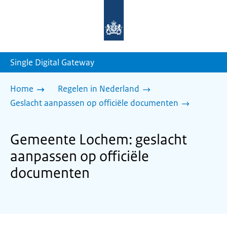
Naar
de
homepage
van
sdg.rijksoverheid.nl
Single Digital Gateway
Home
Regelen in Nederland
Geslacht aanpassen op officiële documenten
Gemeente Lochem: geslacht
aanpassen op officiële
documenten