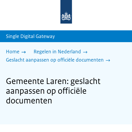
Naar
de
homepage
van
sdg.rijksoverheid.nl
Single Digital Gateway
Home
Regelen in Nederland
Geslacht aanpassen op officiële documenten
Gemeente Laren: geslacht
aanpassen op officiële
documenten