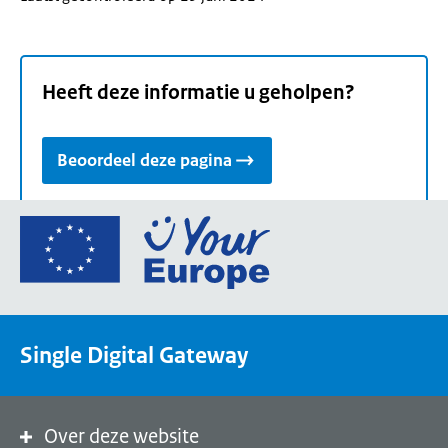
Heeft deze informatie u geholpen?
Beoordeel deze pagina
Ga
naar
de
homepage
van
Single Digital Gateway
Your
Europe,
een
portaal
Over deze website