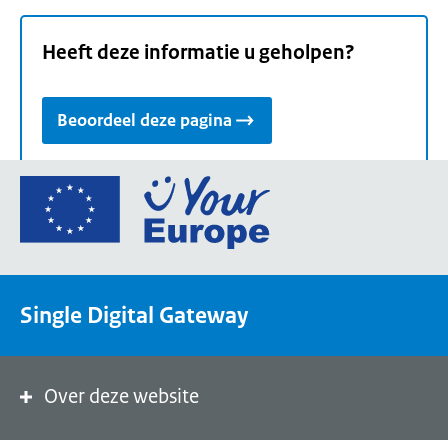
Heeft deze informatie u geholpen?
Beoordeel deze pagina
Ga
naar
de
homepage
van
Single Digital Gateway
Your
Europe,
een
portaal
Over deze website
van
de