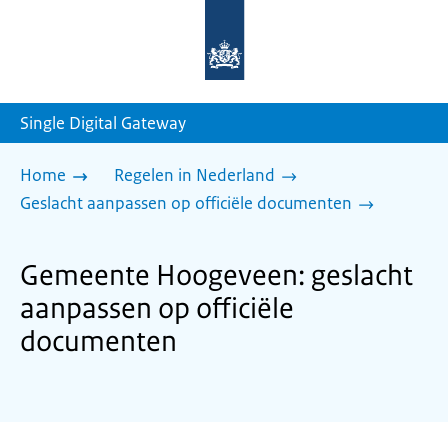
Naar
de
homepage
van
sdg.rijksoverheid.nl
Single Digital Gateway
Home
Regelen in Nederland
Geslacht aanpassen op officiële documenten
Gemeente Hoogeveen: geslacht
aanpassen op officiële
documenten