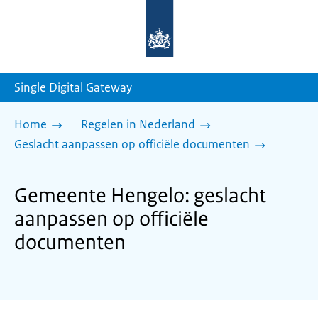
Naar
de
homepage
van
sdg.rijksoverheid.nl
Single Digital Gateway
Home
Regelen in Nederland
Geslacht aanpassen op officiële documenten
Gemeente Hengelo: geslacht
aanpassen op officiële
documenten