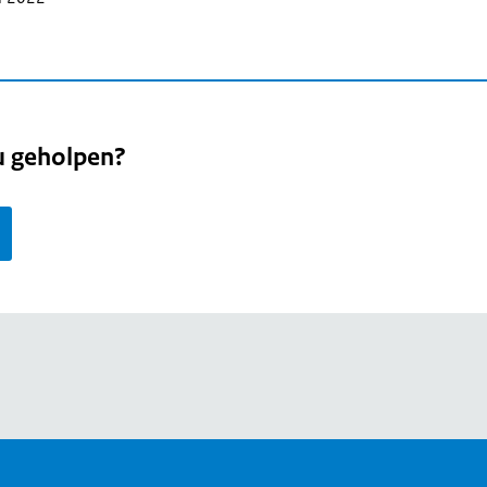
u geholpen?
page