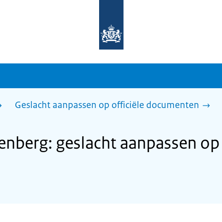
Naar
de
homepage
van
sdg.rijksoverheid.nl
Geslacht aanpassen op officiële documenten
berg: geslacht aanpassen op o