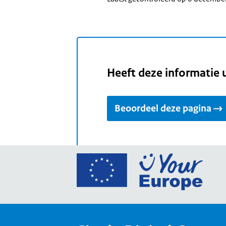
Heeft deze informatie 
Beoordeel deze pagina
Ga
naar
de
home
van