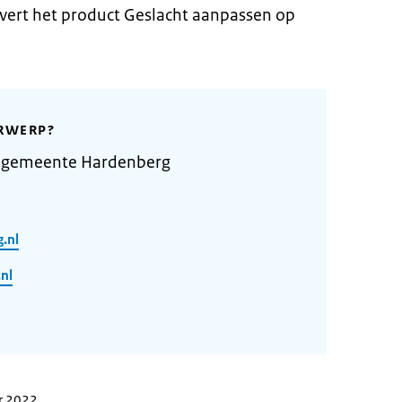
ert het product Geslacht aanpassen op
RWERP?
e gemeente Hardenberg
.nl
nl
r 2022