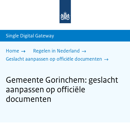
Naar
de
homepage
van
sdg.rijksoverheid.nl
Single Digital Gateway
Home
Regelen in Nederland
Geslacht aanpassen op officiële documenten
Gemeente Gorinchem: geslacht
aanpassen op officiële
documenten