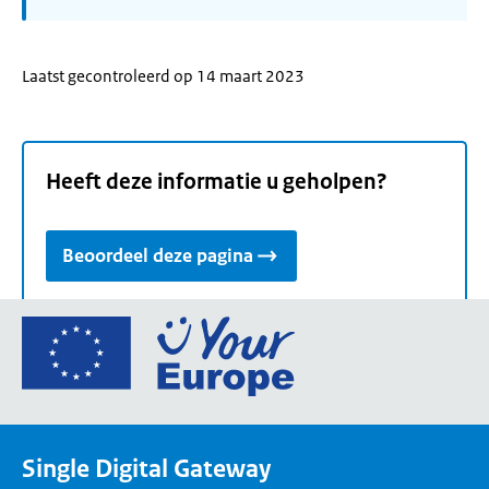
Laatst gecontroleerd op 14 maart 2023
Heeft deze informatie u geholpen?
Beoordeel deze pagina
Ga
naar
de
homepage
van
Single Digital Gateway
Your