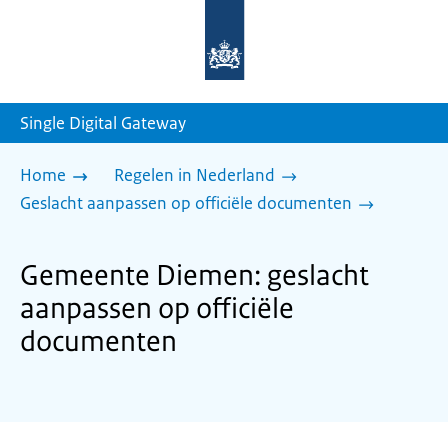
Naar
de
homepage
van
sdg.rijksoverheid.nl
Single Digital Gateway
Home
Regelen in Nederland
Geslacht aanpassen op officiële documenten
Gemeente Diemen: geslacht
aanpassen op officiële
documenten