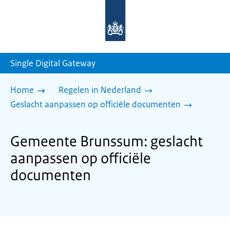
Naar
de
homepage
van
sdg.rijksoverheid.nl
Single Digital Gateway
Home
Regelen in Nederland
Geslacht aanpassen op officiële documenten
Gemeente Brunssum: geslacht
aanpassen op officiële
documenten