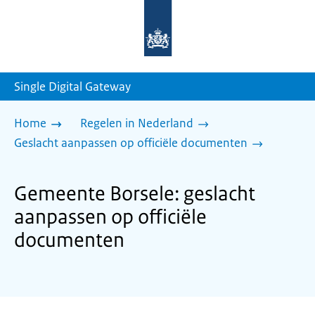
Naar
de
homepage
van
sdg.rijksoverheid.nl
Single Digital Gateway
Home
Regelen in Nederland
Geslacht aanpassen op officiële documenten
Gemeente Borsele: geslacht
aanpassen op officiële
documenten