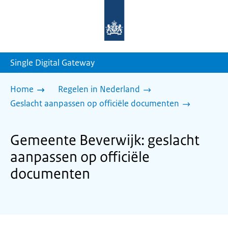
Naar
de
homepage
van
sdg.rijksoverheid.nl
Single Digital Gateway
Home
Regelen in Nederland
Geslacht aanpassen op officiële documenten
Gemeente Beverwijk: geslacht
aanpassen op officiële
documenten