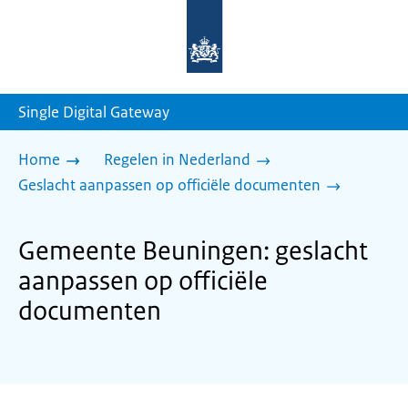
Naar
de
homepage
van
sdg.rijksoverheid.nl
Single Digital Gateway
Home
Regelen in Nederland
Geslacht aanpassen op officiële documenten
Gemeente Beuningen: geslacht
aanpassen op officiële
documenten