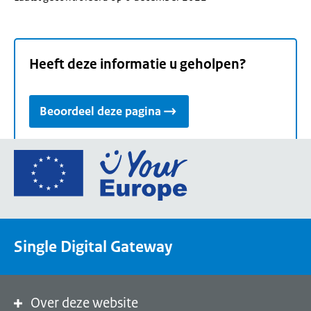
Heeft deze informatie u geholpen?
Beoordeel deze pagina
Ga
naar
de
homepage
van
Single Digital Gateway
Your
Europe,
een
portaal
Over deze website