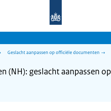
Naar
de
homepage
van
sdg.rijksoverheid.nl
Geslacht aanpassen op officiële documenten
 (NH): geslacht aanpassen op 