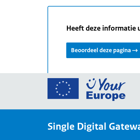
Heeft deze informatie 
Beoordeel deze pagina
Ga
naar
de
home
van
Single Digital Gatew
Your
Europ