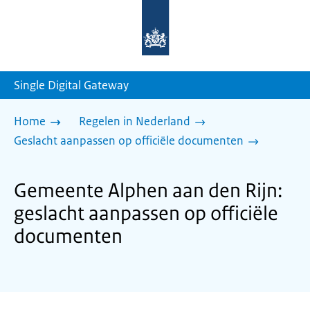
Naar
de
homepage
van
sdg.rijksoverheid.nl
Single Digital Gateway
Home
Regelen in Nederland
Geslacht aanpassen op officiële documenten
Gemeente Alphen aan den Rijn:
geslacht aanpassen op officiële
documenten