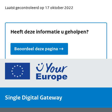
Laatst gecontroleerd op 17 oktober 2022
Heeft deze informatie u geholpen?
Beoordeel deze pagina
Ga
naar
de
homepage
van
Single Digital Gateway
Your
Europe,
een