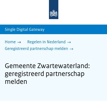
Naar
de
homepage
van
sdg.rijksoverheid.nl
Single Digital Gateway
Home
Regelen in Nederland
Geregistreerd partnerschap melden
Gemeente Zwartewaterland:
geregistreerd partnerschap
melden