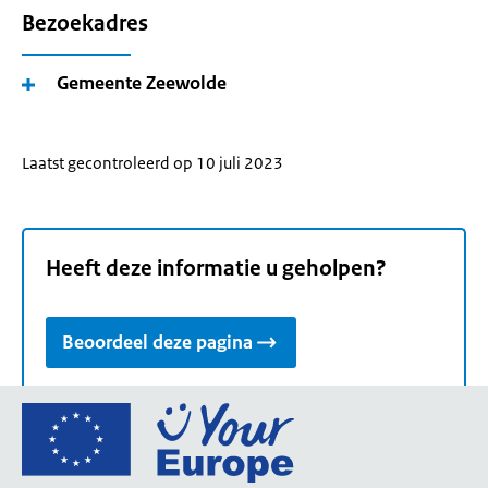
Bezoekadres
Gemeente Zeewolde
Laatst gecontroleerd op 10 juli 2023
Heeft deze informatie u geholpen?
Beoordeel deze pagina
Ga
naar
de