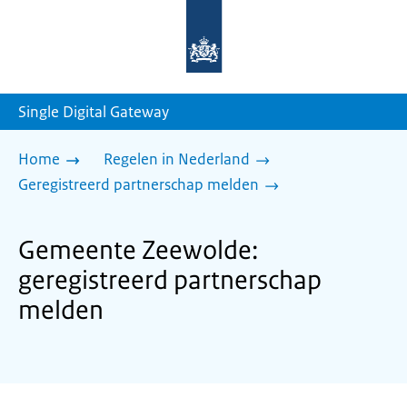
Naar
de
homepage
van
sdg.rijksoverheid.nl
Single Digital Gateway
Home
Regelen in Nederland
Geregistreerd partnerschap melden
Gemeente Zeewolde:
geregistreerd partnerschap
melden