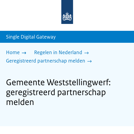
Naar
de
homepage
van
sdg.rijksoverheid.nl
Single Digital Gateway
Home
Regelen in Nederland
Geregistreerd partnerschap melden
Gemeente Weststellingwerf:
geregistreerd partnerschap
melden