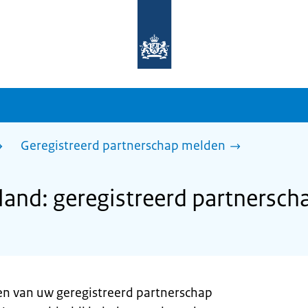
Naar
de
homepage
van
sdg.rijksoverheid.nl
Geregistreerd partnerschap melden
and: geregistreerd partnersch
en van uw geregistreerd partnerschap