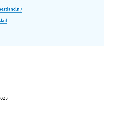
estland.nl/
d.nl
 2023