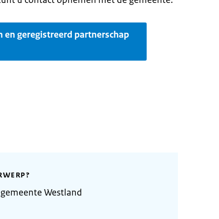
t, kunt u contact opnemen met de gemeente.
 en geregistreerd partnerschap
RWERP?
 gemeente Westland