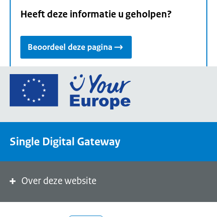
Heeft deze informatie u geholpen?
Beoordeel deze pagina
Ga
naar
de
homepage
van
Single Digital Gateway
Your
Europe,
een
portaal
Over deze website
van
de
Europese