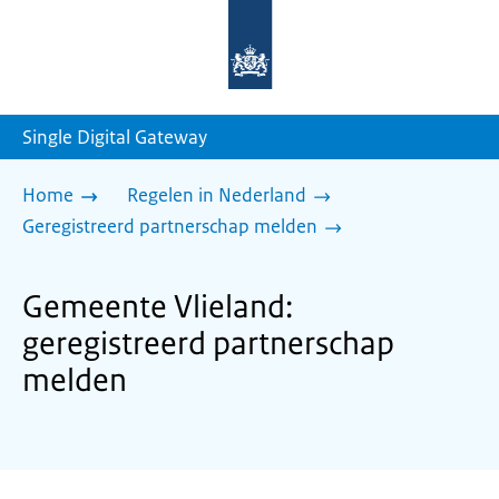
Naar
de
homepage
van
sdg.rijksoverheid.nl
Single Digital Gateway
Home
Regelen in Nederland
Geregistreerd partnerschap melden
Gemeente Vlieland:
geregistreerd partnerschap
melden