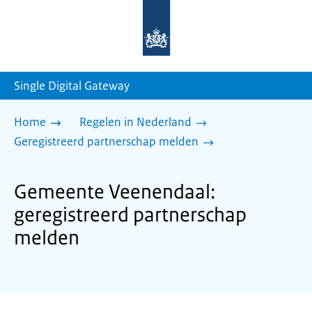
Naar
de
homepage
van
sdg.rijksoverheid.nl
Single Digital Gateway
Home
Regelen in Nederland
Geregistreerd partnerschap melden
Gemeente Veenendaal:
geregistreerd partnerschap
melden