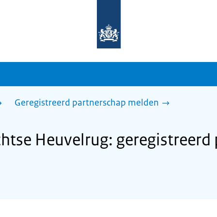
Naar
de
homepage
van
sdg.rijksoverheid.nl
Geregistreerd partnerschap melden
tse Heuvelrug: geregistreerd