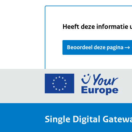
Heeft deze informatie 
Beoordeel deze pagina
Ga
naar
de
home
van
Single Digital Gatew
Your
Europ