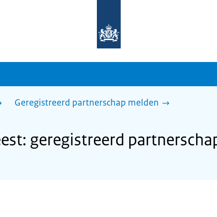
Naar
de
homepage
van
sdg.rijksoverheid.nl
Geregistreerd partnerschap melden
st: geregistreerd partnersch